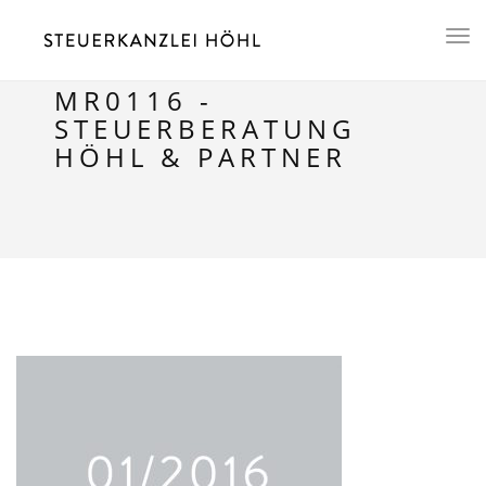
Toggl
naviga
MR0116 -
STEUERBERATUNG
HÖHL & PARTNER