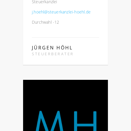
Steuerkanzlei
j.hoehl@steuerkanzlei-hoehl.de
Durchwahl -12
JÜRGEN HÖHL
STEUERBERATER