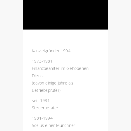
Kanzleigründer 1994
1973-1981
Finanzbeamter im Gehobenen
Dienst
(davon einige Jahre als
Betriebsprüfer)
seit 1981
Steuerberater
1981-1994
Sozius einer Münchner